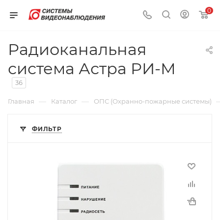
0
Радиоканальная
система Астра РИ-М
36
—
—
Главная
Каталог
ОПС (Охранно-пожарные системы)
ФИЛЬТР