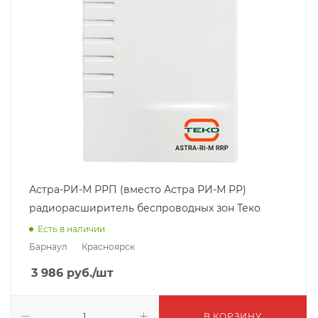
Астра-РИ-М РРП (вместо Астра РИ-М РР)
радиорасширитель беспроводных зон Теко
Есть в наличии
Барнаул
Красноярск
3 986
руб.
/шт
В КОРЗИНУ