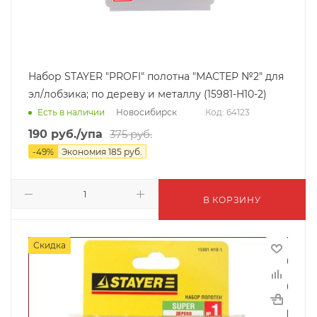
Набор STAYER "PROFI" полотна "МАСТЕР №2" для
эл/лобзика; по дереву и металлу (15981-H10-2)
Новосибирск
Есть в наличии
Код: 64123
190
руб.
/упа
375
руб.
-
49
%
Экономия
185
руб.
В КОРЗИНУ
Скидка