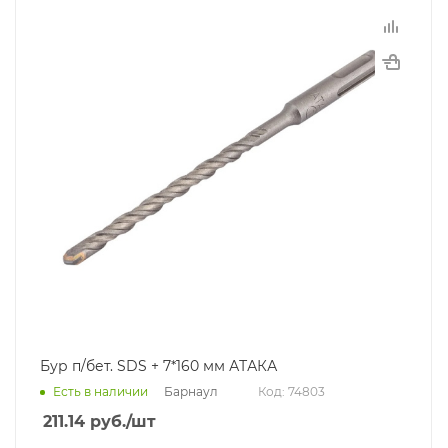
Бур п/бет. SDS + 7*160 мм АТАКА
Барнаул
Есть в наличии
Код: 74803
211.14
руб.
/шт