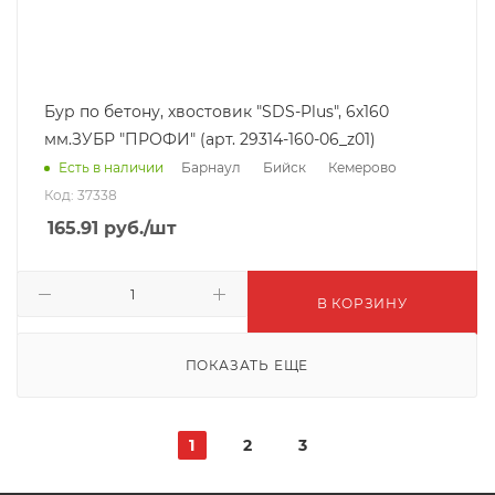
Бур по бетону, хвостовик "SDS-Plus", 6х160
мм.ЗУБР "ПРОФИ" (арт. 29314-160-06_z01)
Барнаул
Бийск
Кемерово
Есть в наличии
Код: 37338
165.91
руб.
/шт
В КОРЗИНУ
ПОКАЗАТЬ ЕЩЕ
1
2
3