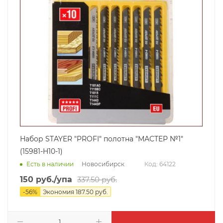
Набор STAYER "PROFI" полотна "МАСТЕР №1"
(15981-H10-1)
Новосибирск
Есть в наличии
Код: 64122
150
руб.
/упа
337.50
руб.
-
56
%
Экономия
187.50
руб.