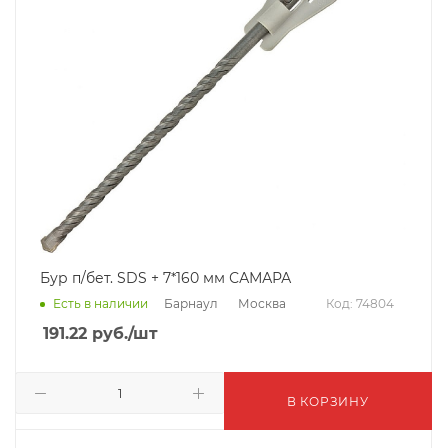
Бур п/бет. SDS + 7*160 мм САМАРА
Барнаул
Москва
Есть в наличии
Код: 74804
191.22
руб.
/шт
В КОРЗИНУ