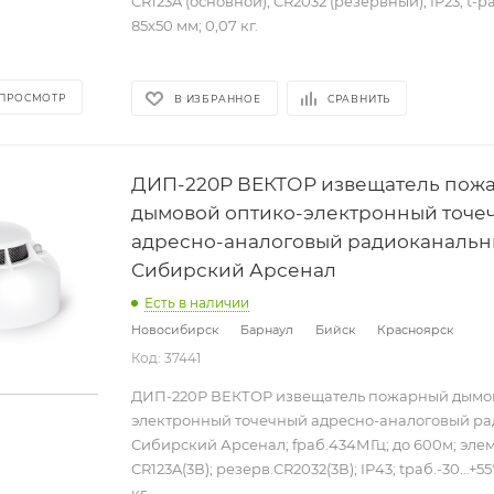
CR123A (основной); CR2032 (резервный); IP23; t-раб
85х50 мм; 0,07 кг.
 ПРОСМОТР
В ИЗБРАННОЕ
СРАВНИТЬ
ДИП-220Р ВЕКТОР извещатель пож
дымовой оптико-электронный точе
адресно-аналоговый радиоканаль
Сибирский Арсенал
Есть в наличии
Новосибирск
Барнаул
Бийск
Красноярск
Код: 37441
ДИП-220Р ВЕКТОР извещатель пожарный дымов
электронный точечный адресно-аналоговый р
Сибирский Арсенал; fраб.434МГц; до 600м; эле
CR123A(3В); резерв.CR2032(3В); IP43; tраб.-30…+55
кг.