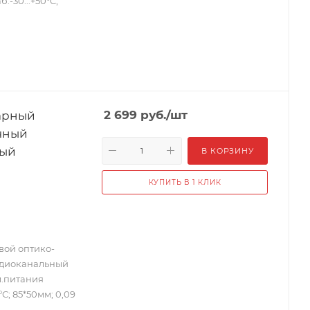
.-30...+50°С;
арный
2 699
руб.
/шт
чный
ный
В КОРЗИНУ
КУПИТЬ В 1 КЛИК
ой оптико-
адиоканальный
м.питания
°С; 85*50мм; 0,09