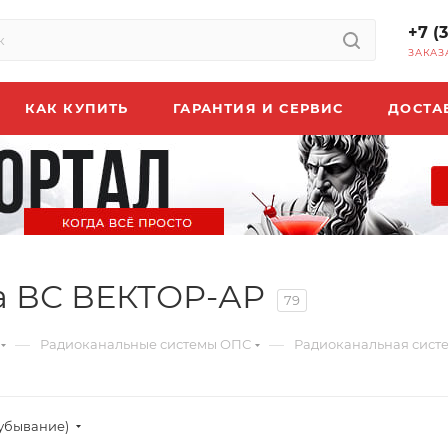
+7 (
ЗАКАЗ
КАК КУПИТЬ
ГАРАНТИЯ И СЕРВИС
ДОСТА
а ВС ВЕКТОР-АР
79
—
—
Радиоканальные системы ОПС
Радиоканальная сист
(убывание)