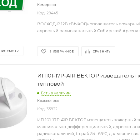
Кемерово
Код: 29445
ВОСХОД-Р 12В «ВЫХОД» оповещатель пожарный
адресный радиоканальный Сибирский Арсена
 ПРОСМОТР
В ИЗБРАННОЕ
СРАВНИТЬ
ИП101-17Р-A1R ВЕКТОР извещатель 
тепловой
Есть в наличии
Красноярск
Код: 35922
ИП 101-17Р-A1R ВЕКТОР извещатель пожарный 
максимально-дифференциальный, адресно-ан
радиоканальный, t-сраб.54...65°С, дальность связ