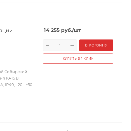
рации
14 255
руб.
/шт
В КОРЗИНУ
КУПИТЬ В 1 КЛИК
ий Сибирский
 10-15 В;
; IP40; –20 …+50