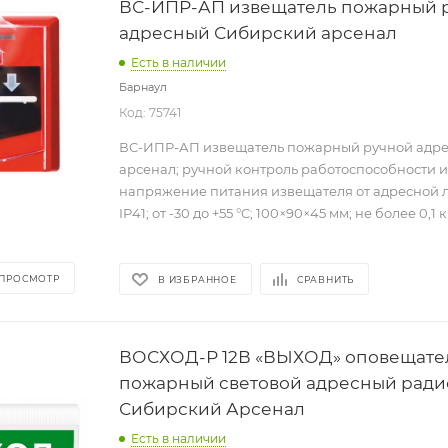
ВС-ИПР-АП извещатель пожарный 
адресный Сибирский арсенал
Есть в наличии
Барнаул
Код: 75741
ВС-ИПР-АП извещатель пожарный ручной адр
арсенал; ручной контроль работоспособности 
напряжение питания извещателя от адресной лин
IP41; от -30 до +55 °C; 100×90×45 мм; не более 0,1 к
 ПРОСМОТР
В ИЗБРАННОЕ
СРАВНИТЬ
ВОСХОД-Р 12В «ВЫХОД» оповещате
пожарный световой адресный рад
Сибирский Арсенал
Есть в наличии