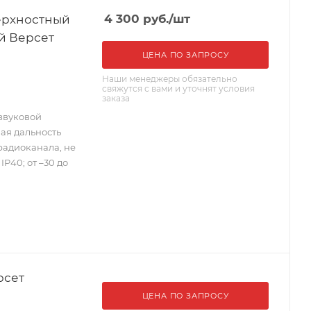
ерхностный
4 300
руб.
/шт
й Версет
ЦЕНА ПО ЗАПРОСУ
Наши менеджеры обязательно
свяжутся с вами и уточнят условия
заказа
звуковой
ая дальность
радиоканала, не
IP40; от –30 до
рсет
ЦЕНА ПО ЗАПРОСУ