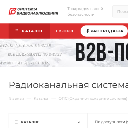
Товары для вашей
безопасности
КАТАЛОГ
СВ-ОКЛ
РАСПРОДАЖА
Радиоканальная систем
—
—
Главная
Каталог
ОПС (Охранно-пожарные системы)
По доступности 
КАТАЛОГ