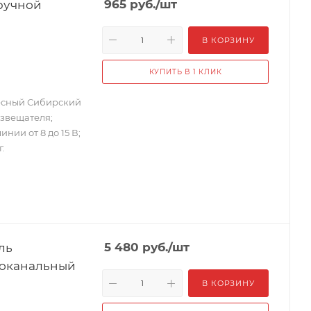
ручной
965
руб.
/шт
В КОРЗИНУ
КУПИТЬ В 1 КЛИК
есный Сибирский
извещателя;
ии от 8 до 15 В;
г.
ль
5 480
руб.
/шт
иоканальный
В КОРЗИНУ