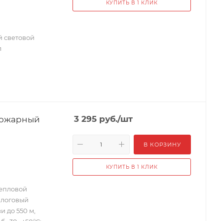
КУПИТЬ В 1 КЛИК
 световой
л
пожарный
3 295
руб.
/шт
В КОРЗИНУ
КУПИТЬ В 1 КЛИК
тепловой
алоговый
и до 550 м,