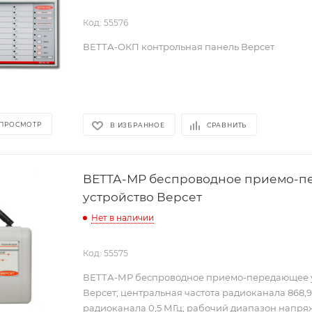
Код: 55576
ВЕТТА-ОКП контрольная панель Версет
 ПРОСМОТР
В ИЗБРАННОЕ
СРАВНИТЬ
ВЕТТА-МР беспроводное приемо-
устройство Версет
Нет в наличии
Код: 55575
ВЕТТА-МР беспроводное приемо-передающее 
Версет; центральная частота радиоканала 868,9
радиоканала 0,5 МГц; рабочий диапазон напр