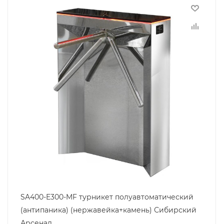
SA400-E300-MF турникет полуавтоматический
(антипаника) (нержавейка+камень) Сибирский
Арсенал