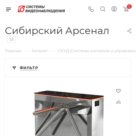
0
Сибирский Арсенал
53
—
—
Главная
Каталог
СКУД (Системы контроля и управлени
ФИЛЬТР