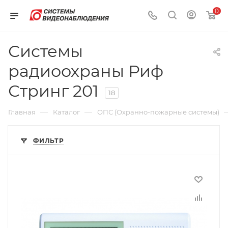
0
Системы
радиоохраны Риф
Стринг 201
18
—
—
Главная
Каталог
ОПС (Охранно-пожарные системы)
ФИЛЬТР