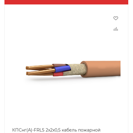
КПСнг(А)-FRLS 2х2х0,5 кабель пожарной