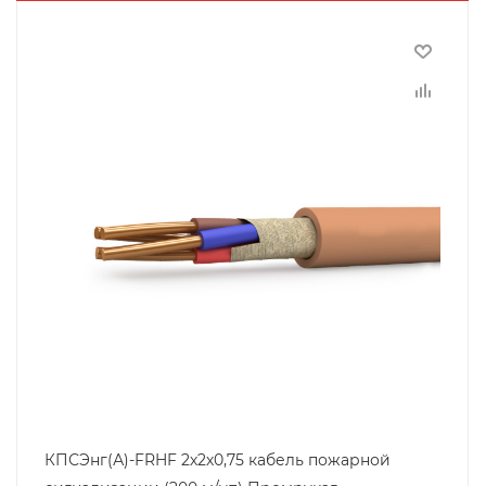
КПСЭнг(А)-FRHF 2х2х0,75 кабель пожарной