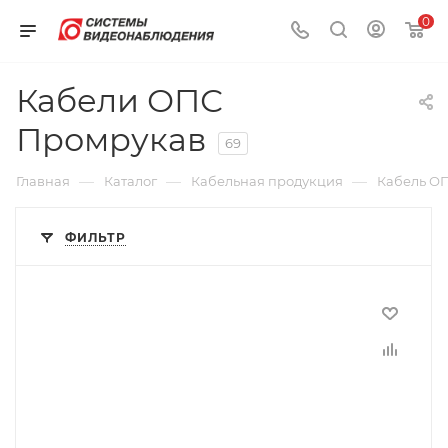
0
Кабели ОПС
Промрукав
69
—
—
—
Главная
Каталог
Кабельная продукция
Кабель О
ФИЛЬТР