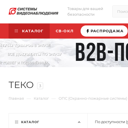
Товары для вашей
безопасности
КАТАЛОГ
СВ-ОКЛ
РАСПРОДАЖА
ТЕКО
3
—
—
Главная
Каталог
ОПС (Охранно-пожарные системы)
По доступности 
КАТАЛОГ