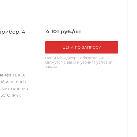
прибор, 4
4 101
руб.
/шт
ЦЕНА ПО ЗАПРОСУ
Наши менеджеры обязательно
свяжутся с вами и уточнят условия
заказа
лейфа ТЕКО;
ой или touch
плекте кнопка
50°С; IP41;