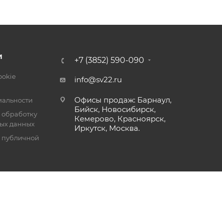
И
+7 (3852) 590-090
ookie
info@sv22.ru
Офисы продаж: Барнаул,
альности
Бийск, Новосибирск,
 обработку
Кемерово, Красноярск,
ых данных
Иркутск, Москва.
я публичной