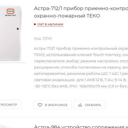
Астра-712/1 прибор приемно-контр
охранно-пожарный ТЕКО
Нет в наличии
Код: 33741
Астра-712/1 прибор приемно-контрольный охр
ТЕКО; использование ключей Touch memory, кн
переключателя; выбор: режима настройки, от
расширения, способа постановки на охрану, 
автоперевзятия, режимов работы ШС; 1 ШС; 1 р
световая индикация; для 1 АКБ 12 В, 7 Ач; 9-14 В, 
-30 +55°С без АКБ; IP41; 165х190х79 мм; 0,9 кг без
 ПРОСМОТР
В ИЗБРАННОЕ
СРАВНИТЬ
Астра-984 устройство сопряжения 