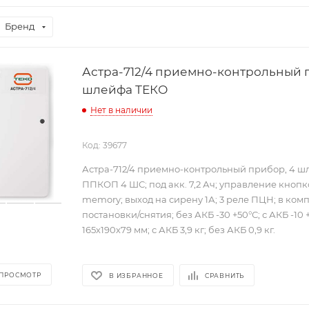
Бренд
Астра-712/4 приемно-контрольный 
шлейфа ТЕКО
Нет в наличии
Код: 39677
Астра-712/4 приемно-контрольный прибор, 4 ш
ППКОП 4 ШС; под акк. 7,2 Ач; управление кнопк
memory; выход на сирену 1А; 3 реле ПЦН; в ком
постановки/снятия; без АКБ -30 +50°С; с АКБ -10 +
165х190х79 мм; с АКБ 3,9 кг; без АКБ 0,9 кг.
 ПРОСМОТР
В ИЗБРАННОЕ
СРАВНИТЬ