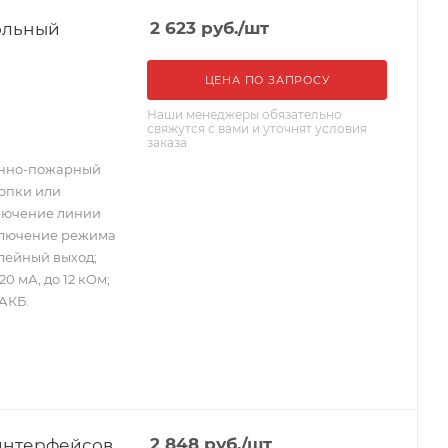
ольный
2 623
руб.
/шт
ЦЕНА ПО ЗАПРОСУ
Наши менеджеры обязательно
свяжутся с вами и уточнят условия
заказа
анно-пожарный
опки или
ключение линии
включение режима
елейный выход;
20 мА, до 12 кОм;
 АКБ.
интерфейсов
2 848
руб.
/шт