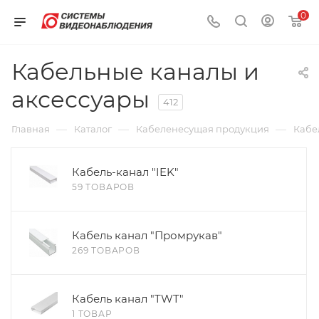
0
Кабельные каналы и
аксессуары
412
—
—
—
Главная
Каталог
Кабеленесущая продукция
Кабе
Кабель-канал "IEK"
59 ТОВАРОВ
Кабель канал "Промрукав"
269 ТОВАРОВ
Кабель канал "TWT"
1 ТОВАР