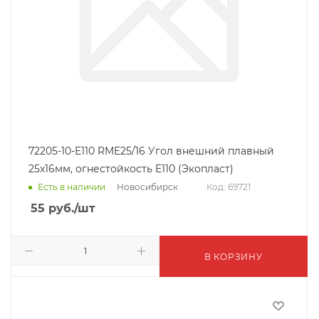
72205-10-E110 RME25/16 Угол внешний плавный
25х16мм, огнестойкость E110 (Экопласт)
Новосибирск
Есть в наличии
Код: 69721
55
руб.
/шт
В КОРЗИНУ