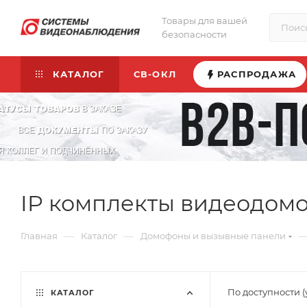
Товары для вашей
безопасности
КАТАЛОГ
СВ-ОКЛ
РАСПРОДАЖА
IP комплекты видеодом
—
—
Главная
Каталог
Домофоны и вызывные панели
По доступности 
КАТАЛОГ