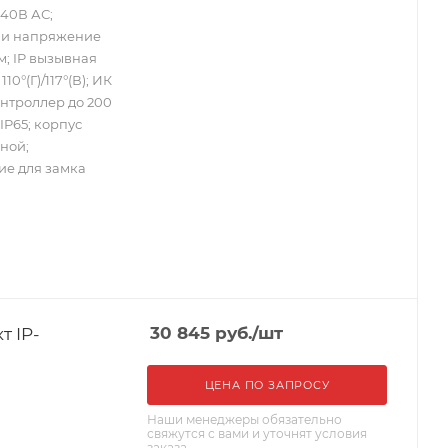
240В АС;
к и напряжение
мм; IP вызывная
10°(Г)/117°(В); ИК
онтроллер до 200
 IP65; корпус
ной;
е для замка
т IP-
30 845
руб.
/шт
ЦЕНА ПО ЗАПРОСУ
Наши менеджеры обязательно
свяжутся с вами и уточнят условия
заказа