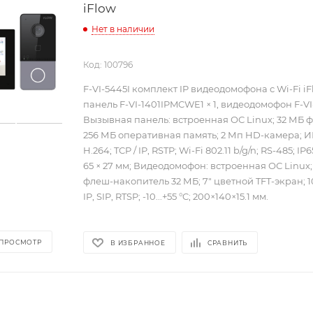
iFlow
Нет в наличии
Код: 100796
F-VI-5445I комплект IP видеодомофона с Wi-Fi i
панель F-VI-1401IPMCWE1 × 1, видеодомофон F-VI-3
Вызывная панель: встроенная ОС Linux; 32 МБ 
256 МБ оперативная память; 2 Мп HD-камера; ИК
H.264; TCP / IP, RSTP; Wi-Fi 802.11 b/g/n; RS-485; IP65;
65 × 27 мм; Видеодомофон: встроенная ОС Linux;
флеш-накопитель 32 МБ; 7″ цветной TFT-экран; 10
IP, SIP, RTSP; -10...+55 °C; 200×140×15.1 мм.
 ПРОСМОТР
В ИЗБРАННОЕ
СРАВНИТЬ