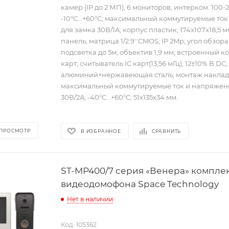
камер (IP до 2 МП), 6 мониторов; интерком. 100-
-10°С...+60°С; максимальный коммутируемые то
для замка 30В/1A; корпус пластик; 174х107х18,5 
панель; матрица 1/2.9''CMOS; IP 2Mp; угол обзора 1
подсветка до 5м; объектив 1,9 мм; встроенный к
карт; считыватель IC карт(13,56 мГц); 12±10% В DC;
алюминий+нержавеющая сталь; монтаж наклад
максимальный коммутируемые ток и напряжени
30В/2A; -40°С...+60°С; 51х135х34 мм.
 ПРОСМОТР
В ИЗБРАННОЕ
СРАВНИТЬ
ST-MР400/7 серия «Венера» комплек
видеодомофона Space Technology
Нет в наличии
Код: 105362