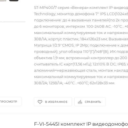
ST-MР400/7 серия «Венера» комплект IP-видео
Technology; монитор домофона 7" IPS LCD(1024х60
подключение: до 4 вызывных панелей(по 2х про
до 6 мониторов; интерком. 100-240В АС. -10°С...+
максимальный коммутируемые ток и напряжени
30В/1A; корпус пластик; 184х126х23 мм; Вызывна
Матрица 1/2.9''CMOS; IP 2Mp; подключение к дом
проводный); угол обзора 110°(Г)/148°(В); ИК подсв
объектив 1,9 мм; встроенный контроллер до 200 
считыватель IC карт(13,56 мГц); 12±10% В DС; IP65;
алюминий+нержавеющая сталь; монтаж наклад
максимальный коммутируемые ток и напряжени
30В/2A; 125В/1A; -40°С...+60°С; 62х128х33 мм.
 ПРОСМОТР
В ИЗБРАННОЕ
СРАВНИТЬ
F-VI-5445I комплект IP видеодомофо