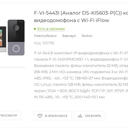
F-VI-5443I (Аналог DS-KIS603-P(C)) к
видеодомофона с Wi-Fi iFlow
Есть в наличии
Новосибирск
Барнаул
Бийск
Код: 100795
F-VI-5443I комплект IP видеодомофона с Wi-Fi i
панель F-VI-1401IPMCWE1 × 1, видеодомофон F-VI-
Вызывная панель: флеш-накопитель 32 МБ; опе
256 МБ; 2 Мп HD-камера; ИК-подсветка 3 м; Wi-Fi 8
485; IP65; -40...+53 °C; 138×65×27 мм; Видеодомо
ОС Linux; память 128 МБ; флеш-накопитель 32 МБ
экран; 1024 × 600; 802.11 b/g/n; TCP / IP, SIP, RTSP; 
M; RS-485; -10...+55 °C; 200×140×15.1 мм.
 ПРОСМОТР
В ИЗБРАННОЕ
СРАВНИТЬ