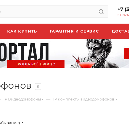
+7 (
ЗАКАЗ
КАК КУПИТЬ
ГАРАНТИЯ И СЕРВИС
ДОСТА
офонов
6
—
—
IP Видеодомофоны
IP комплекты видеодомофонов
(убывание)