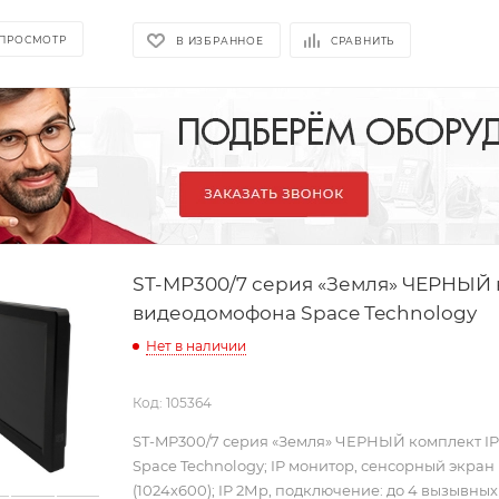
 ПРОСМОТР
В ИЗБРАННОЕ
СРАВНИТЬ
ST-MР300/7 серия «Земля» ЧЕРНЫЙ 
видеодомофона Space Technology
Нет в наличии
Код: 105364
ST-MР300/7 серия «Земля» ЧЕРНЫЙ комплект I
Space Technology; IP монитор, сенсорный экран 
(1024х600); IP 2Мp, подключение: до 4 вызывных