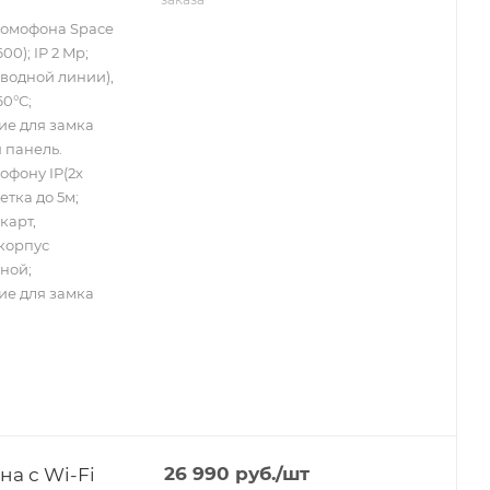
домофона Space
0); IP 2 Mp;
водной линии),
60°С;
е для замка
я панель.
офону IP(2х
етка до 5м;
карт,
 корпус
ной;
е для замка
на с Wi-Fi
26 990
руб.
/шт