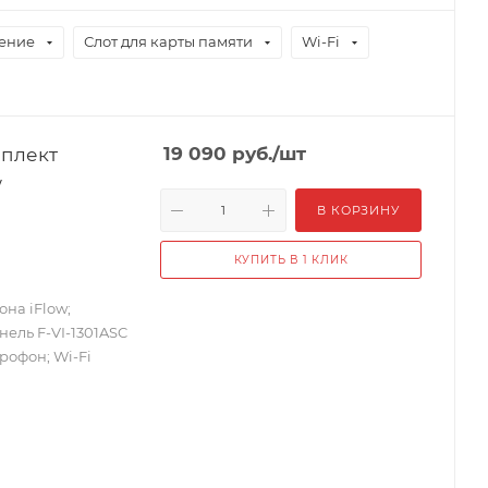
ение
Слот для карты памяти
Wi-Fi
мплект
19 090
руб.
/шт
w
В КОРЗИНУ
КУПИТЬ В 1 КЛИК
на iFlow;
нель F-VI-1301ASC
крофон; Wi-Fi