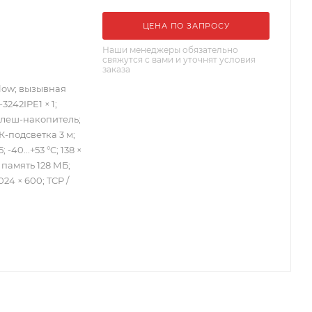
ЦЕНА ПО ЗАПРОСУ
Наши менеджеры обязательно
свяжутся с вами и уточнят условия
заказа
Flow; вызывная
242IPE1 × 1;
флеш-накопитель;
-подсветка 3 м;
 -40...+53 °C; 138 ×
 память 128 МБ;
24 × 600; TCP /