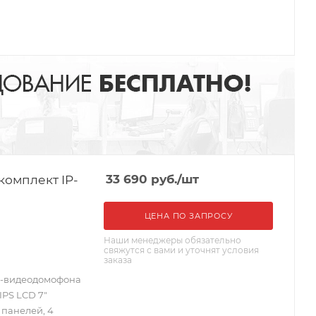
комплект IP-
33 690
руб.
/шт
ЦЕНА ПО ЗАПРОСУ
Наши менеджеры обязательно
свяжутся с вами и уточнят условия
заказа
P-видеодомофона
IPS LCD 7"
 панелей, 4