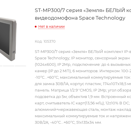
ST-MР300/7 серия «Земля» БЕЛЫЙ ко
видеодомофона Space Technology
Нет в наличии
Код: 105370
ST-MР300/7 серия «Земля» БЕЛЫЙ комплект IP
Space Technology; IP монитор, сенсорный экран 
(1024х600); IP 2Мp, подключение: до 4 вызывных
камер (IP до 2 МП), 6 мониторов. Интерком. 100-
-10°С...+60°С; максимальный коммутируемые то
для замка 30В/1A; корпус пластик; 174х107х18,5 
панель. Матрица 1/2.9''CMOS; IP 2Mp; угол обзора 1
подсветка до 5м; объектив 1,9 мм. Встроенный к
карт, считыватель IC карт(13,56 мГц); 12±10% В DC;
алюминий+нержавеющая сталь; монтаж наклад
максимальный коммутируемые ток и напряжени
30В/2A; -40°С...+60°С; 51х135х34 мм.