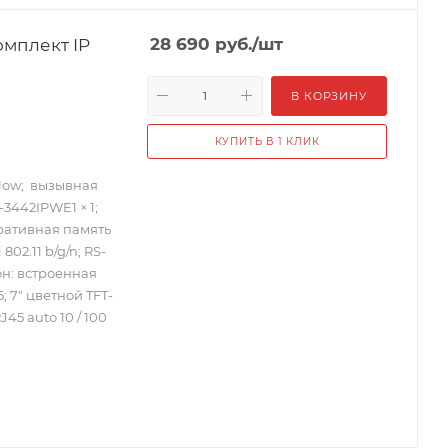
омплект IP
28 690
руб.
/шт
В КОРЗИНУ
КУПИТЬ В 1 КЛИК
Flow; вызывная
3442IPWE1 × 1;
ративная память
02.11 b/g/n; RS-
фон: встроенная
; 7″ цветной TFT-
RJ45 auto 10 / 100