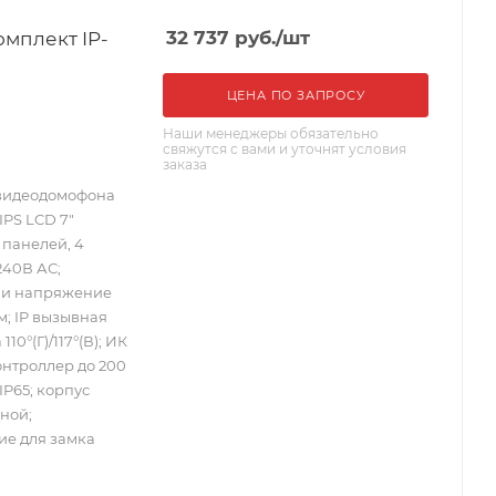
мплект IP-
32 737
руб.
/шт
ЦЕНА ПО ЗАПРОСУ
Наши менеджеры обязательно
свяжутся с вами и уточнят условия
заказа
-видеодомофона
IPS LCD 7"
 панелей, 4
240В АС;
к и напряжение
мм; IP вызывная
10°(Г)/117°(В); ИК
онтроллер до 200
 IP65; корпус
ной;
е для замка