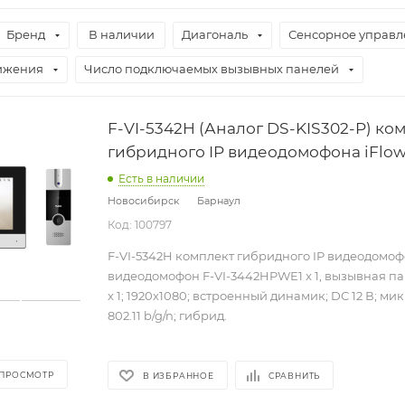
Бренд
В наличии
Диагональ
Сенсорное управл
ижения
Число подключаемых вызывных панелей
F-VI-5342H (Аналог DS-KIS302-P) ко
гибридного IP видеодомофона iFlo
Есть в наличии
Новосибирск
Барнаул
Код: 100797
F-VI-5342H комплект гибридного IP видеодомофо
видеодомофон F-VI-3442HPWE1 x 1, вызывная па
x 1; 1920х1080; встроенный динамик; DС 12 В; ми
802.11 b/g/n; гибрид.
 ПРОСМОТР
В ИЗБРАННОЕ
СРАВНИТЬ