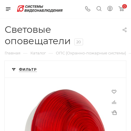
0
Световые
оповещатели
20
—
—
Главная
Каталог
ОПС (Охранно-пожарные системы)
ФИЛЬТР