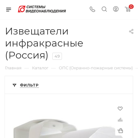
0
Извещатели
инфракрасные
(Россия)
49
—
—
Главная
Каталог
ОПС (Охранно-пожарные системы)
ФИЛЬТР