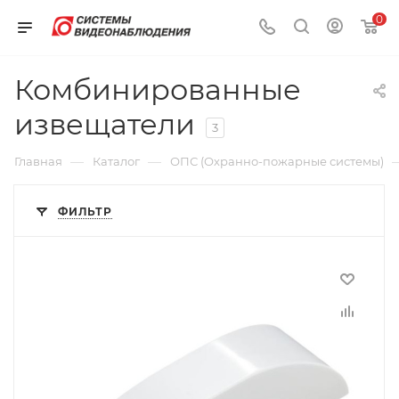
0
Комбинированные
извещатели
3
—
—
Главная
Каталог
ОПС (Охранно-пожарные системы)
ФИЛЬТР