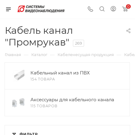
0
Кабель канал
"Промрукав"
269
—
—
—
Главная
Каталог
Кабеленесущая продукция
Кабе
Кабельный канал из ПВХ
154 ТОВАРА
Аксессуары для кабельного канала
115 ТОВАРОВ
ФИЛЬТР