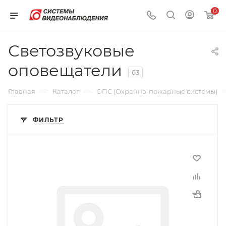
0
Светозвуковые
оповещатели
63
—
—
Главная
Каталог
ОПС (Охранно-пожарные системы)
ФИЛЬТР