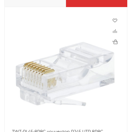
TWT-PL45-8P8C коннектор RJ45 UTP 8P8C