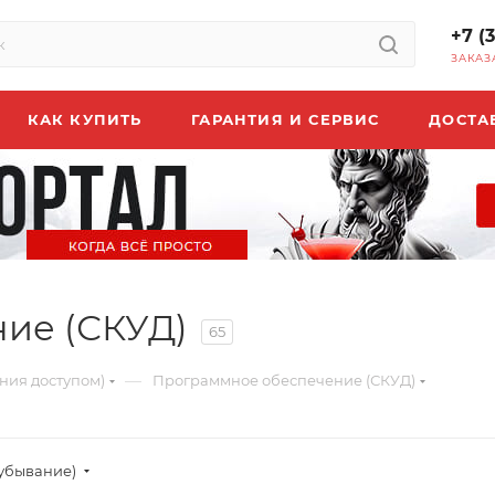
+7 (
ЗАКАЗ
КАК КУПИТЬ
ГАРАНТИЯ И СЕРВИС
ДОСТА
ие (СКУД)
65
—
ния доступом)
Программное обеспечение (СКУД)
(убывание)