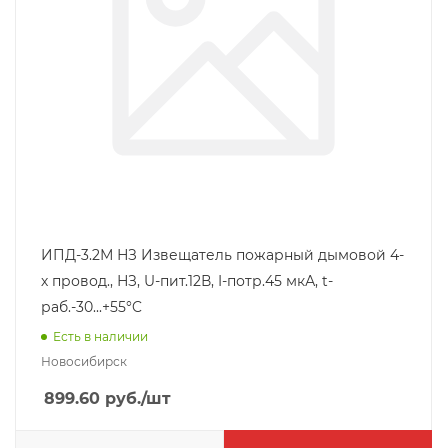
ИПД-3.2М НЗ Извещатель пожарный дымовой 4-
х провод., НЗ, U-пит.12В, I-потр.45 мкА, t-
раб.-30...+55°C
Есть в наличии
Новосибирск
899.60
руб.
/шт